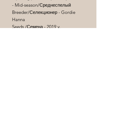
- Mid-season/
Среднеспелый
Breeder/
Селекционер - Gordie
Hanna
Seeds /
Семена
- 2019 y.
The variety was obtained by
crossing pear-type varieties with the
F2 wild type developed by Gordie
Hanna. Red fruits, very original
shape. High-yielding variety.
Сорт получен в результате
скрещиваний разновидностей
типа «груша» с F2 диким типом ,
разработанным Горди Ханной .
Красные плоды , очень
оригинальной
формы. Высокоурожайный сорт .