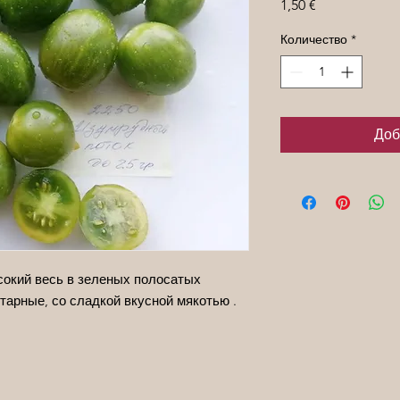
Цена
1,50 €
Количество
*
Доб
сокий весь в зеленых полосатых
тарные, со сладкой вкусной мякотью .