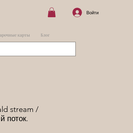
Войти
арочные карты
Блог
ld stream /
й поток.