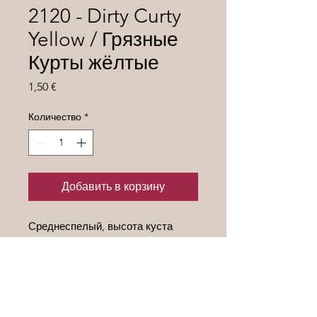
2120 - Dirty Curty
Yellow / Грязные
Курты жёлтые
Цена
1,50 €
Количество
*
Добавить в корзину
Среднеспелый, высота куста
около 2 метра . Плоды плоско-
округлые с тёмно- синими
плечиками и светлыми и тёмными
полосками, весом 100-300 гр.
,сладкие и сочные. Высокая