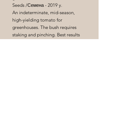
Seeds
/Семена - 2019
y
.
An indeterminate, mid-season,
high-yielding tomato for
greenhouses. The bush requires
staking and pinching. Best results
are achieved when trained to 1-2
stems. The fruits are flat-round,
coarsely ribbed, and bright red
when ripe.
Индетерминантный,
среднеспелый, высокоурожайный
томат для теплиц. Куст требует
подвязки к опоре и пасынкования.
Наилучшие результаты при
формировании растения в 1-2
стебля. Плоды плоскоокруглые,
крупно ребристые, в стадии
зрелости ярко-красного цвета.