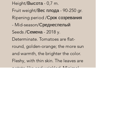
Height/
Высота
- 0,7 m.
Fruit weight/
Вес
плода
- 90-250 gr.
Ripening period /
Срок
созревания
- Mid-season/
Среднеспелый
Seeds /
Семена
- 2018 y.
Determinate. Tomatoes are flat-
round, golden-orange; the more sun
and warmth, the brighter the color.
Fleshy, with thin skin. The leaves are
potato-like and wrinkled. Minimal
or no bush training is required. A
well-lit location and nutritious soil
are preferred.
Детерминант . Помидоры
плоскокруглой формы ,
золотисто-оранжевые , чем
больше солнца и тепла, тем
ярче цвет . Мясистые , кожица
тонкая .
Лист картофельный ,