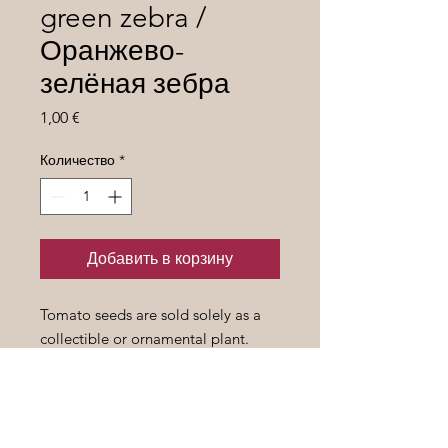
green zebra /
Оранжево-
зелёная зебра
Цена
1,00 €
Количество
*
Добавить в корзину
Tomato seeds are sold solely as a
collectible or ornamental plant.
Семена томатов продаются
исключительно как предмет
коллекционирования или
декоративное растение.