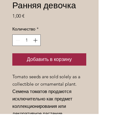
Ранняя девочка
Цена
1,00 €
Количество
*
Добавить в корзину
Tomato seeds are sold solely as a
collectible or ornamental plant.
Семена томатов продаются
исключительно как предмет
коллекционирования или
декоративное растение.
Height/
Высота
- 1,8+ m.
Fruit weight/
Вес
плода
- 70-100
gr.