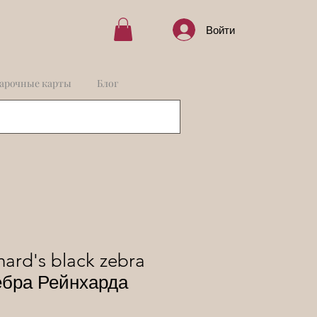
Войти
арочные карты
Блог
hard's black zebra
ебра Рейнхарда