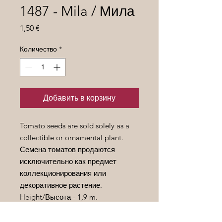
1487 - Mila / Мила
Цена
1,50 €
Количество
*
Добавить в корзину
Tomato seeds are sold solely as a
collectible or ornamental plant.
Семена томатов продаются
исключительно как предмет
коллекционирования или
декоративное растение.
Height/
Высота
- 1,9 m.
Fruit weight/
Вес
плода
- 30-50 gr.
Ripening period /
Срок
созревания