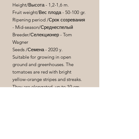
Height/
Высота
- 1,2-1,6 m.
Fruit weight/
Вес
плода
- 50-100 gr.
Ripening period /
Срок
созревания
- Mid-season/
Среднеспелый
Breeder/
Селекционер - Tom
Wagner
Seeds /
Семена
- 2020 y.
Suitable for growing in open
ground and greenhouses. The
tomatoes are red with bright
yellow-orange stripes and streaks.
They are elongated, up to 10 cm
long. The flesh is aromatic and very
dense. A very impressive, vibrant
appearance! Excellent fruit set and
yield in rainy summers.
Предназначен для выращивания в
условиях открытого грунта и в
теплицах . Плоды красного цвета