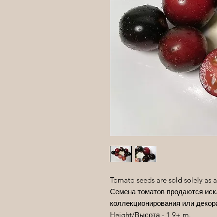
Tomato seeds are sold solely as a
Семена томатов продаются иск
коллекционирования или декор
Height/
Высота
- 1,9+ m.