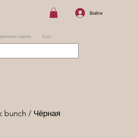
Войти
арочные карты
Блог
ck bunch / Чёрная