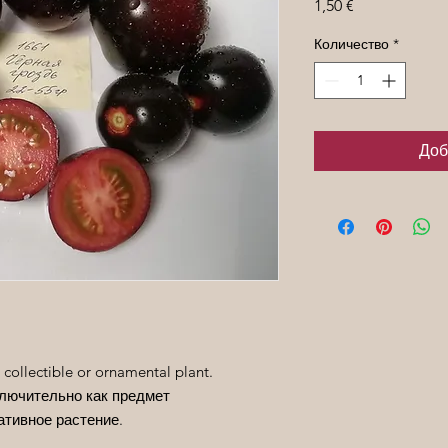
Цена
1,50 €
Количество
*
Доб
 collectible or ornamental plant.
лючительно как предмет
ативное растение.