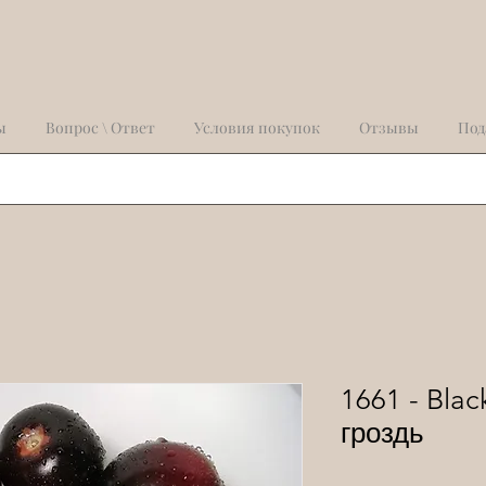
ы
Вопрос \ Ответ
Условия покупок
Отзывы
Под
1661 - Bla
гроздь