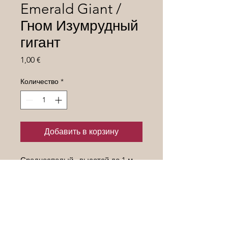
Emerald Giant /
Гном Изумрудный
гигант
Цена
1,00 €
Количество
*
Добавить в корзину
Среднеспелый , высотой до 1 м.
Вес плодов 170-350гр .Листья
картофельные, штамбовый.
Светло-зелёные плоды со
слабым желтоватым загаром,
цвет мякоти смешан зелёного с