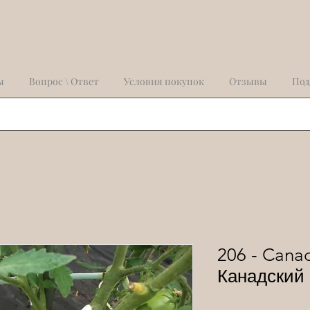
ы
Вопрос \ Ответ
Условия покупок
Отзывы
Под
206 - Canad
Канадский