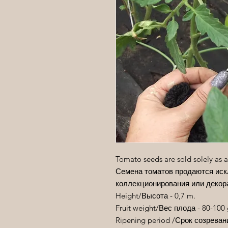
Tomato seeds are sold solely as a
Семена томатов продаются иск
коллекционирования или декор
Height/
Высота
- 0,7 m.
Fruit weight/
Вес
плода
- 80-100 
Ripening period /Срок созре