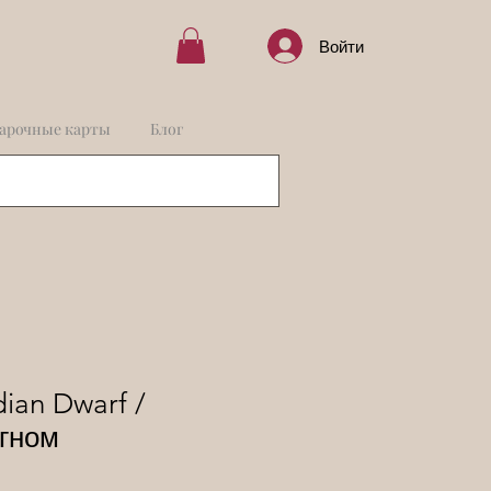
Войти
арочные карты
Блог
ian Dwarf /
 гном