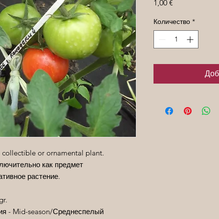
Цена
1,00 €
Количество
*
Доб
 collectible or ornamental plant.
лючительно как предмет
ативное растение.
gr.
вания - Mid-season/Среднеспелый