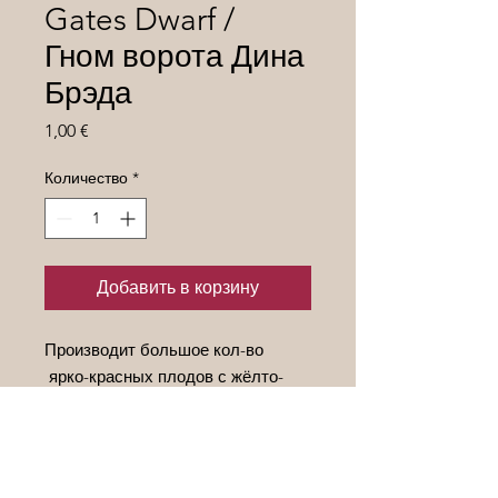
Gates Dwarf /
Гном ворота Дина
Брэда
Цена
1,00 €
Количество
*
Добавить в корзину
Производит большое кол-во
ярко-красных плодов с жёлто-
оранжевыми полосками. Сочные,
с густой, сладкой мякотью. Сорт
ценится за прекрасный внешний
вид и вкус плодов, за высокую