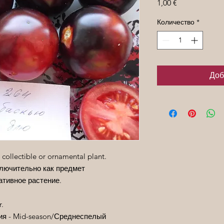
Цена
1,00 €
Количество
*
Доб
 collectible or ornamental plant.
лючительно как предмет
ативное растение.
r.
вания - Mid-season/Среднеспелый