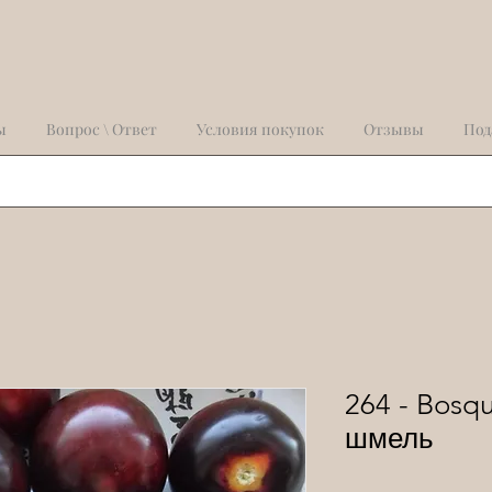
ы
Вопрос \ Ответ
Условия покупок
Отзывы
Под
264 - Bosq
шмель