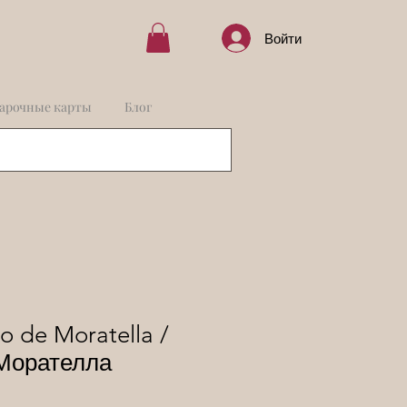
Войти
арочные карты
Блог
o de Moratella /
Морателла