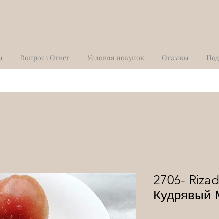
ы
Вопрос \ Ответ
Условия покупок
Отзывы
Под
2706- Rizad
Кудрявый 