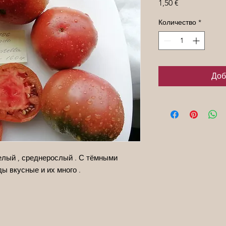
Цена
1,50 €
Количество
*
Доб
елый , среднерослый . С тёмными
ы вкусные и их много .