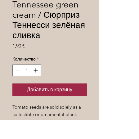
Tennessee green
cream / Сюрприз
Теннесси зелёная
сливка
Цена
1,90 €
Количество
*
Добавить в корзину
Tomato seeds are sold solely as a
collectible or ornamental plant.
Семена томатов продаются
исключительно как предмет
коллекционирования или