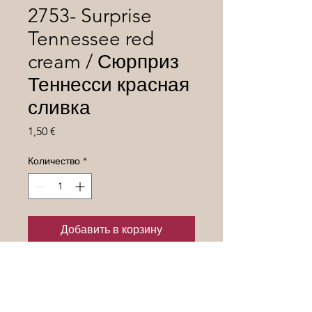
2753- Surprise
Tennessee red
cream / Сюрприз
Теннесси красная
сливка
Цена
1,50 €
Количество
*
Добавить в корзину
Селекция Кулика А.И
(Украина)Индетерминантный 1,8
м.Вес плодов 25-30гр.малиново-