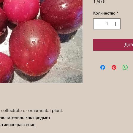
Цена
1,50 €
Количество
*
Доб
 collectible or ornamental plant.
лючительно как предмет
ативное растение.