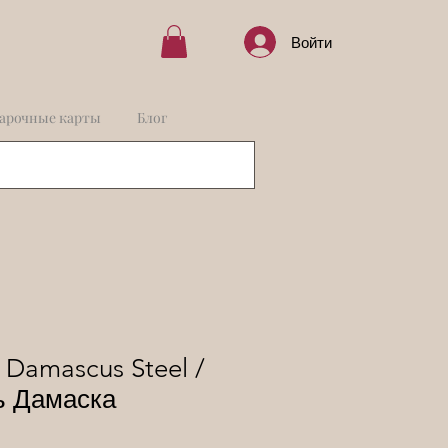
Войти
арочные карты
Блог
 Damascus Steel /
ь Дамаска