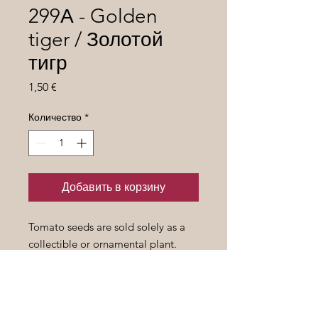
299А - Golden
tiger / Золотой
тигр
Цена
1,50 €
Количество
*
Добавить в корзину
Tomato seeds are sold solely as a
collectible or ornamental plant.
Семена томатов продаются
исключительно как предмет
коллекционирования или
декоративное растение.