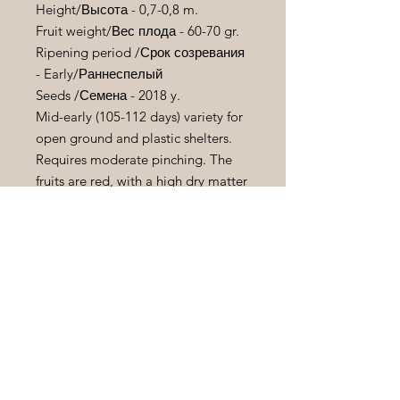
Height/
Высота
- 0,7-0,8 m.
Fruit weight/
Вес
плода
- 60-70 gr.
Ripening period /
Срок
созревания
- Early/Раннеспелый
Seeds
/Семена - 2018
y
.
Mid-early (105-112 days) variety for
open ground and plastic shelters.
Requires moderate pinching. The
fruits are red, with a high dry matter
content. The variety's value lies in
its high resistance to adverse
weather conditions and disease
tolerance.
Среднеранний (105-112 дней) сорт
для открытого грунта и пленочных
укрытий . Требует умеренного
пасынкования . Плоды красные ,
с повышенным содержанием
сухого вещества . Ценность сорта