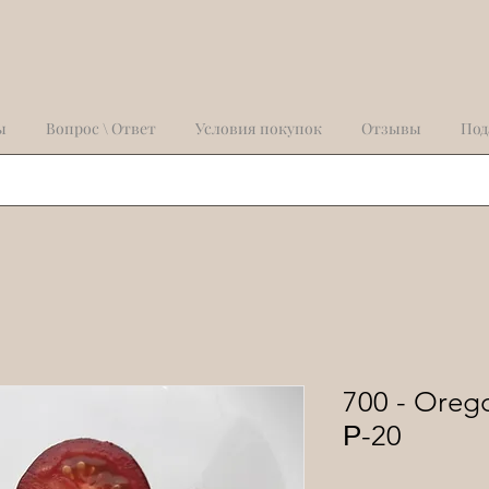
ы
Вопрос \ Ответ
Условия покупок
Отзывы
Под
700 - Oreg
Р-20