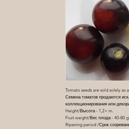
Tomato seeds are sold solely as a
Семена томатов продаются иск
коллекционирования или декор
Height/
Высота
- 1,2+ m.
Fruit weight/
Вес
плода
- 40-80 g
Ripening period /
Срок
созреван