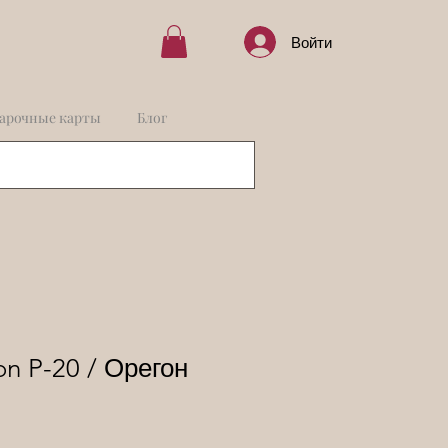
Войти
арочные карты
Блог
on P-20 / Орегон