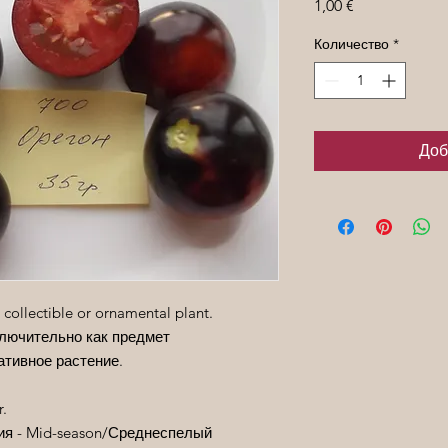
Цена
1,00 €
Количество
*
Доб
 collectible or ornamental plant.
лючительно как предмет
ативное растение.
r.
ия
- Mid-season/
Среднеспелый