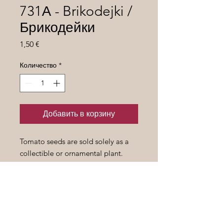
731А - Brikodejki /
Брикодейки
Цена
1,50 €
Количество
*
Добавить в корзину
Tomato seeds are sold solely as a
collectible or ornamental plant.
Семена томатов продаются
исключительно как предмет
коллекционирования или
декоративное растение.
Height/
Высота
- 1,8+ m.