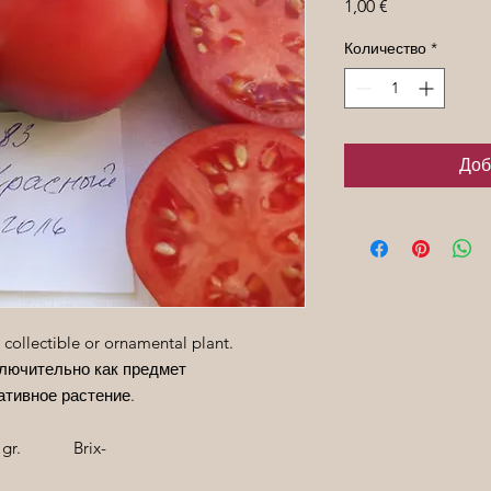
Цена
1,00 €
Количество
*
Доб
 collectible or ornamental plant.
лючительно как предмет
ативное растение.
00 gr. Brix
-