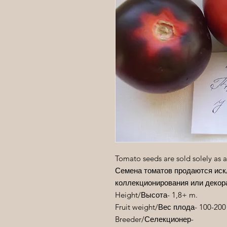
Tomato seeds are sold solely as a
Семена томатов продаются иск
коллекционирования или декор
Height/
Высота
- 1,8+ m.
Fruit weight/
Вес
плода
- 100-2
Breeder
/Селекционер-