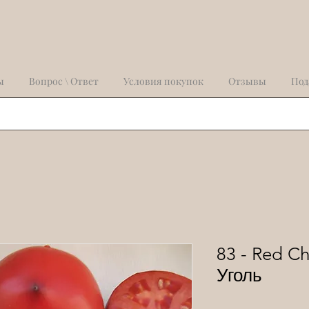
ы
Вопрос \ Ответ
Условия покупок
Отзывы
Под
83 - Red C
Уголь