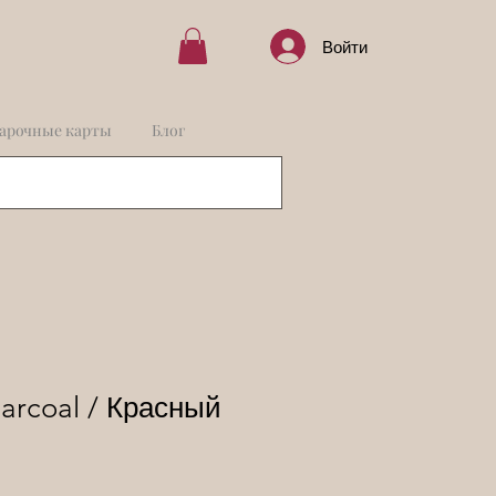
Войти
арочные карты
Блог
harcoal / Красный